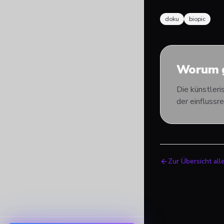
doku
biopic
Worum g
Die künstleri
der einflussr
Zur Übersicht all