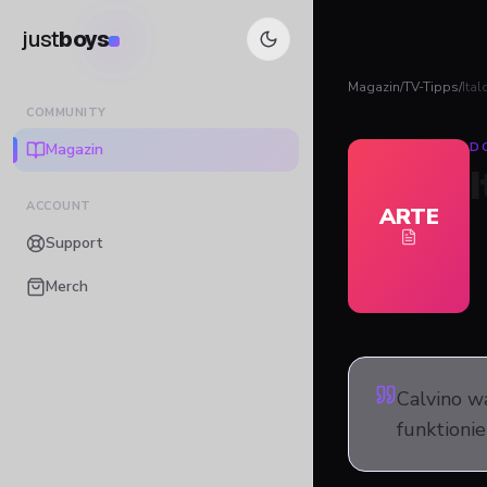
just
boys
Magazin
/
TV-Tipps
/
Ital
COMMUNITY
Magazin
D
ACCOUNT
ARTE
Support
Merch
Calvino wa
funktionie