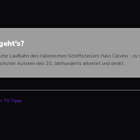
eht's?
sche Laufbahn des italienischen Schriftstellers Italo Calvino - z
eichsten Autoren des 20. Jahrhunderts arbeitet und denkt.
er TV-Tipps