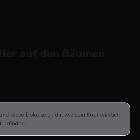
teller auf den Bäumen
nd diese Doku zeigt dir, wie sein Kopf wirklich
t erfinden.