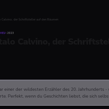
o Calvino, der Schriftsteller auf den Bäumen
OKU
·
2023
Italo Calvino, der Schrifts
r einer der wildesten Erzähler des 20. Jahrhunderts - u
rte. Perfekt, wenn du Geschichten liebst, die sich selbs