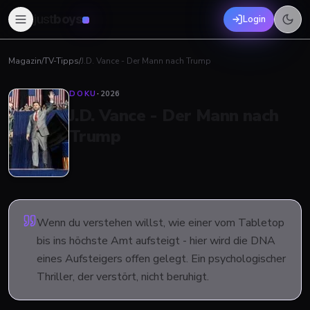
just
boys
Login
Magazin
/
TV-Tipps
/
J.D. Vance - Der Mann nach Trump
DOKU
·
2026
J.D. Vance - Der Mann nach
Trump
Wenn du verstehen willst, wie einer vom Tabletop
bis ins höchste Amt aufsteigt - hier wird die DNA
eines Aufsteigers offen gelegt. Ein psychologischer
Thriller, der verstört, nicht beruhigt.