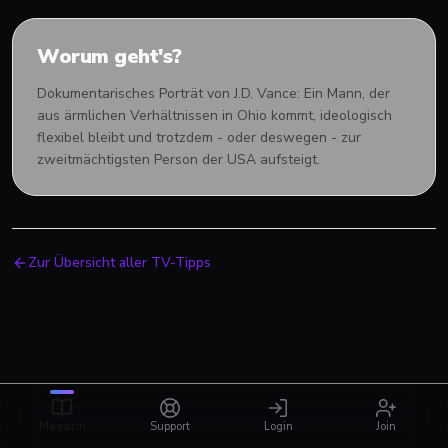
Worum geht's?
Dokumentarisches Porträt von J.D. Vance: Ein Mann, der
aus ärmlichen Verhältnissen in Ohio kommt, ideologisch
flexibel bleibt und trotzdem - oder deswegen - zur
zweitmächtigsten Person der USA aufsteigt.
Zur Übersicht aller TV-Tipps
Magazin
Support
Login
Join