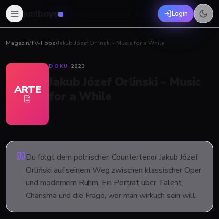
just
boys
Login
Magazin
/
TV-Tipps
/
Jakub Józef Orlinski - Music for a While
DOKU
·
2023
Jakub Józef Orlinski - Music
ARTE
for a While
Du folgt dem polnischen Countertenor Jakub Józef
Orliński auf seinem Weg zwischen klassischer Oper
und modernem Ruhm. Ein Porträt über Talent,
Charisma und die Frage, wer man wirklich sein will.