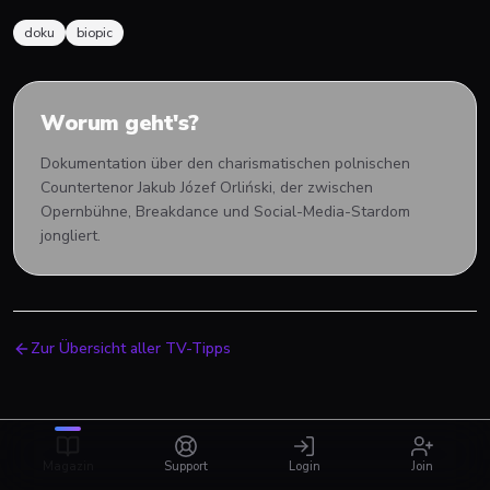
doku
biopic
Worum geht's?
Dokumentation über den charismatischen polnischen
Countertenor Jakub Józef Orliński, der zwischen
Opernbühne, Breakdance und Social-Media-Stardom
jongliert.
Zur Übersicht aller TV-Tipps
Magazin
Support
Login
Join