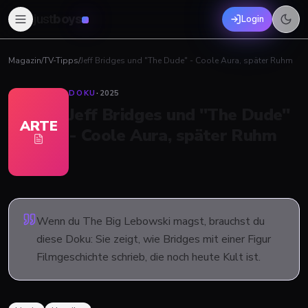
just
boys
Login
Magazin
/
TV-Tipps
/
Jeff Bridges und "The Dude" - Coole Aura, später Ruhm
DOKU
·
2025
Jeff Bridges und "The Dude"
ARTE
- Coole Aura, später Ruhm
Wenn du The Big Lebowski magst, brauchst du
diese Doku: Sie zeigt, wie Bridges mit einer Figur
Filmgeschichte schrieb, die noch heute Kult ist.