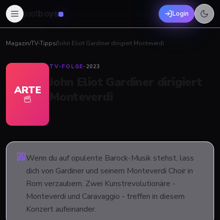
just
boys
Login
Magazin
/
TV-Tipps
/
John Eliot Gardiner dirigiert Monteverdi
TV-FOLGE
·
2023
John Eliot Gardiner dirigiert
ARTE
Monteverdi
Wenn du auf opulente Barock-Musik stehst, lass
dich von Gardiner und seinem Monteverdi Choir in
Rom verzaubern. Zwei Kunstrevolutionäre -
Monteverdi und Caravaggio - treffen in diesem
Konzert aufeinander.