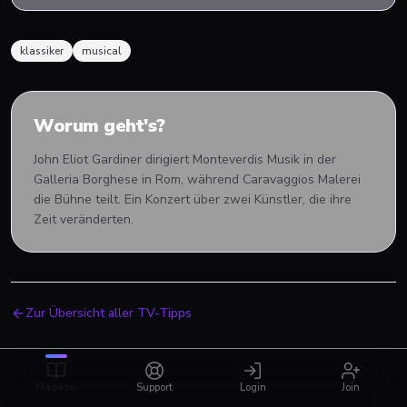
klassiker
musical
Worum geht's?
John Eliot Gardiner dirigiert Monteverdis Musik in der
Galleria Borghese in Rom, während Caravaggios Malerei
die Bühne teilt. Ein Konzert über zwei Künstler, die ihre
Zeit veränderten.
Zur Übersicht aller TV-Tipps
Magazin
Support
Login
Join