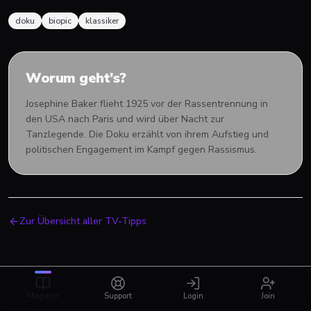
doku
biopic
klassiker
Worum geht's?
Josephine Baker flieht 1925 vor der Rassentrennung in
den USA nach Paris und wird über Nacht zur
Tanzlegende. Die Doku erzählt von ihrem Aufstieg und
politischen Engagement im Kampf gegen Rassismus.
Zur Übersicht aller TV-Tipps
Magazin
Support
Login
Join