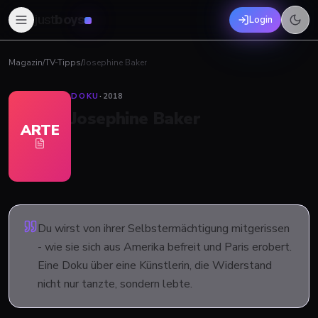
just
boys
Login
Magazin
/
TV-Tipps
/
Josephine Baker
DOKU
·
2018
Josephine Baker
ARTE
Du wirst von ihrer Selbstermächtigung mitgerissen
- wie sie sich aus Amerika befreit und Paris erobert.
Eine Doku über eine Künstlerin, die Widerstand
nicht nur tanzte, sondern lebte.