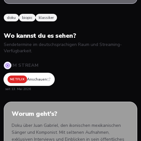
doku
biopic
klassiker
Wo kannst du es sehen?
Sendetermine im deutschsprachigen Raum und Streaming-
Verfügbarkeit.
IM STREAM
Anschauen
NETFLIX
seit
13. Mai 2026
Worum geht's?
Doku über Juan Gabriel, den ikonischen mexikanischen
Sänger und Komponist. Mit seltenen Aufnahmen,
exklusiven Interviews und Einblicken in sein öffentliches