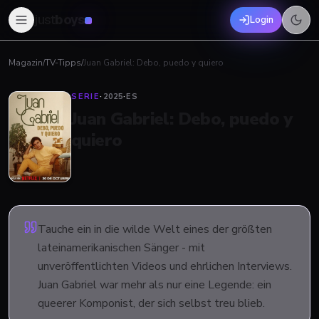
just
boys
Login
Magazin
/
TV-Tipps
/
Juan Gabriel: Debo, puedo y quiero
SERIE
·
2025
·
ES
Juan Gabriel: Debo, puedo y
quiero
Tauche ein in die wilde Welt eines der größten
lateinamerikanischen Sänger - mit
unveröffentlichten Videos und ehrlichen Interviews.
Juan Gabriel war mehr als nur eine Legende: ein
queerer Komponist, der sich selbst treu blieb.