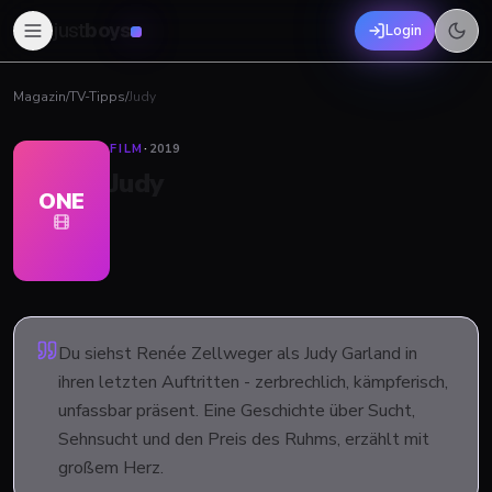
just
boys
Login
Magazin
/
TV-Tipps
/
Judy
FILM
·
2019
Judy
ONE
Du siehst Renée Zellweger als Judy Garland in
ihren letzten Auftritten - zerbrechlich, kämpferisch,
unfassbar präsent. Eine Geschichte über Sucht,
Sehnsucht und den Preis des Ruhms, erzählt mit
großem Herz.