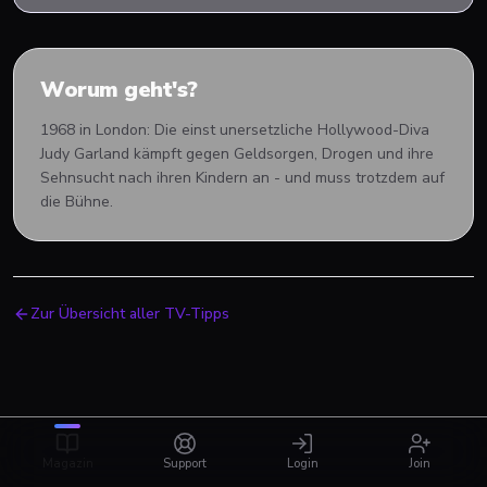
Worum geht's?
1968 in London: Die einst unersetzliche Hollywood-Diva
Judy Garland kämpft gegen Geldsorgen, Drogen und ihre
Sehnsucht nach ihren Kindern an - und muss trotzdem auf
die Bühne.
Zur Übersicht aller TV-Tipps
Magazin
Support
Login
Join