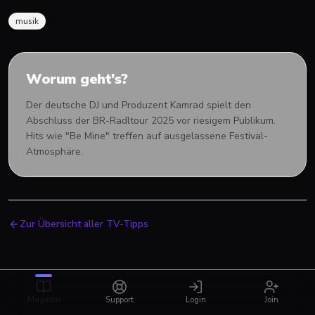
musik
Worum geht's?
Der deutsche DJ und Produzent Kamrad spielt den
Abschluss der BR-Radltour 2025 vor riesigem Publikum.
Hits wie "Be Mine" treffen auf ausgelassene Festival-
Atmosphäre.
Zur Übersicht aller TV-Tipps
Magazin
Support
Login
Join