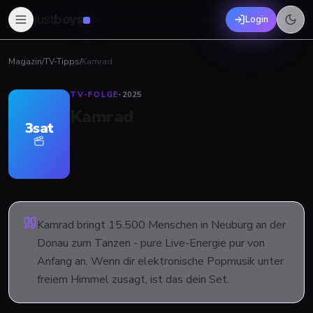
just
boys
Login
Magazin
/
TV-Tipps
/
Kamrad
TV-FOLGE
·
2025
Kamrad
3sat
Kamrad bringt 15.500 Menschen in Neuburg an der
Donau zum Tanzen - pure Live-Energie pur von
Anfang an. Wenn dir elektronische Popmusik unter
freiem Himmel zusagt, ist das dein Set.