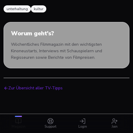
unterhaltung
kultur
Worum geht's?
Wöchentliches Filmmagazin mit den wichtigsten
Kinoneustarts, Interviews mit Schauspielern und
Regisseuren sowie Berichte von Filmpreisen.
Zur Übersicht aller TV-Tipps
Magazin
Support
Login
Join