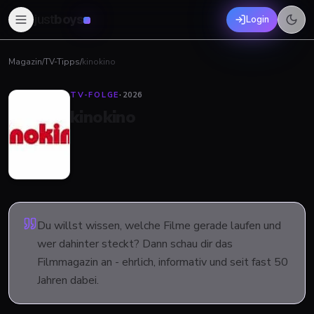
just
boys
Login
Magazin
/
TV-Tipps
/
kinokino
TV-FOLGE
·
2026
kinokino
Du willst wissen, welche Filme gerade laufen und
wer dahinter steckt? Dann schau dir das
Filmmagazin an - ehrlich, informativ und seit fast 50
Jahren dabei.