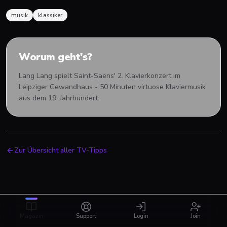
musik
klassiker
Worum geht's?
Lang Lang spielt Saint-Saëns' 2. Klavierkonzert im
Leipziger Gewandhaus - 50 Minuten virtuose Klaviermusik
aus dem 19. Jahrhundert.
Zur Übersicht aller TV-Tipps
Magazin
Support
Login
Join