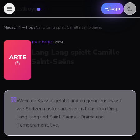
just
boys
Login
Magazin
/
TV-Tipps
/
Lang Lang spielt Camille Saint-Saëns
TV-FOLGE
·
2024
Lang Lang spielt Camille
ARTE
Saint-Saëns
Wenn dir Klassik gefällt und du gerne zuschaust,
wie Spitzenmusiker arbeiten, ist das dein Ding.
Lang Lang und Saint-Saëns - Drama und
Temperament, live.