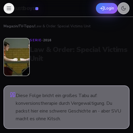
just
boys
Login
Magazin
/
TV-Tipps
/
Law & Order: Special Victims Unit
SERIE
·
2016
Law & Order: Special Victims
Unit
Diese Folge bricht ein großes Tabu auf:
konversionstherapie durch Vergewaltigung. Du
packst hier eine schwere Geschichte an - aber SVU
macht es ohne Kitsch.