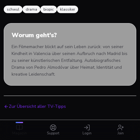
schwul
drama
biopic
klassiker
Worum geht's?
Ein Filmemacher blickt auf sein Leben zurück: von seiner
Kindheit in Valencia über seinen Aufbruch nach Madrid bis
zu seiner künstlerischen Entfaltung. Autobiografisches
Drama von Pedro Almodóvar über Heimat, Identität und
kreative Leidenschaft.
Zur Übersicht aller TV-Tipps
Magazin
Support
Login
Join