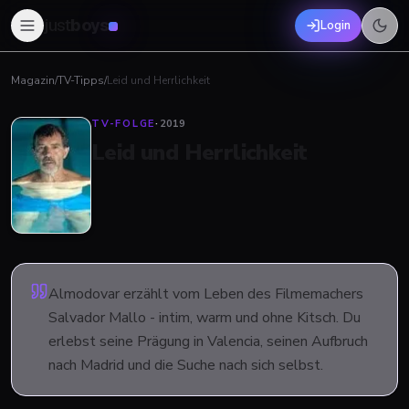
just
boys
Login
Magazin
/
TV-Tipps
/
Leid und Herrlichkeit
TV-FOLGE
·
2019
Leid und Herrlichkeit
Almodovar erzählt vom Leben des Filmemachers
Salvador Mallo - intim, warm und ohne Kitsch. Du
erlebst seine Prägung in Valencia, seinen Aufbruch
nach Madrid und die Suche nach sich selbst.