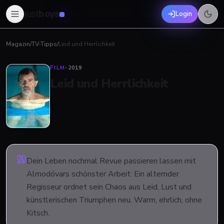
just
boys
Login
Magazin
/
TV-Tipps
/
Leid und Herrlichkeit
FILM
·
2019
Leid und Herrlichkeit
Dein Leben nochmal Revue passieren lassen mit
Almodóvars schönster Arbeit: Ein alternder
Regisseur ordnet sein Chaos aus Leid, Lust und
künstlerischen Triumphen neu. Warm, ehrlich, ohne
Kitsch.