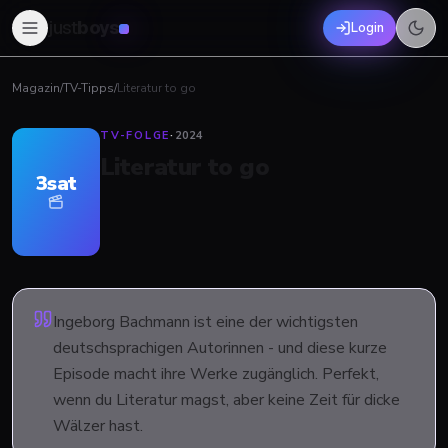
just
boys
Login
Magazin
/
TV-Tipps
/
Literatur to go
TV-FOLGE
·
2024
Literatur to go
3sat
Ingeborg Bachmann ist eine der wichtigsten
deutschsprachigen Autorinnen - und diese kurze
Episode macht ihre Werke zugänglich. Perfekt,
wenn du Literatur magst, aber keine Zeit für dicke
Wälzer hast.