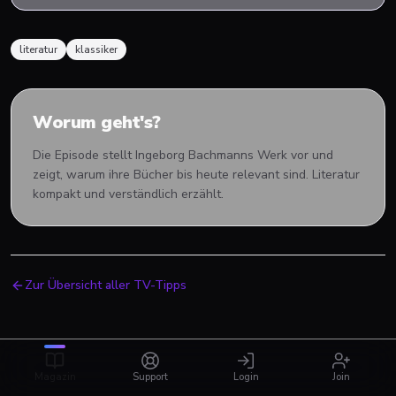
literatur
klassiker
Worum geht's?
Die Episode stellt Ingeborg Bachmanns Werk vor und
zeigt, warum ihre Bücher bis heute relevant sind. Literatur
kompakt und verständlich erzählt.
Zur Übersicht aller TV-Tipps
Magazin
Support
Login
Join