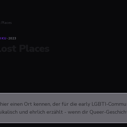
t Places
OKU
·
2023
Lost Places
 hier einen Ort kennen, der für die early LGBTI-Comm
sikalisch und ehrlich erzählt - wenn dir Queer-Geschic