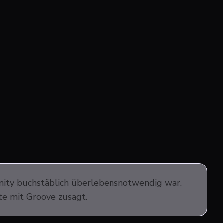
unity buchstäblich überlebensnotwendig war.
hte mit Groove zusagt.