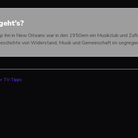
eht's?
Inn in New Orleans war in den 1950ern ein Musikclub und Zuflu
Geschichte von Widerstand, Musik und Gemeinschaft im segregie
er TV-Tipps