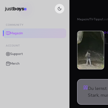
just
boys
Magazin
/
TV-Tipps
/
Los
COMMUNITY
Magazin
D
ACCOUNT
Support
Merch
Du lernst
Stark, mu