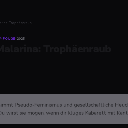
arina: Trophäenraub
V-FOLGE
·
2025
Malarina: Trophäenraub
nimmt Pseudo-Feminismus und gesellschaftliche Heuche
Du wirst sie mögen, wenn dir kluges Kabarett mit Kante