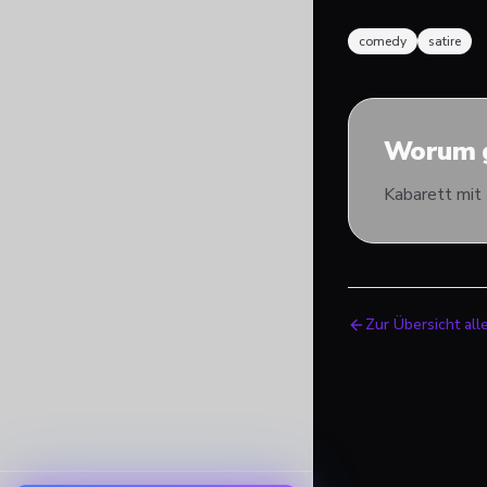
comedy
satire
Worum g
Kabarett mit 
Zur Übersicht all