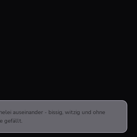
lei auseinander - bissig, witzig und ohne
 gefällt.