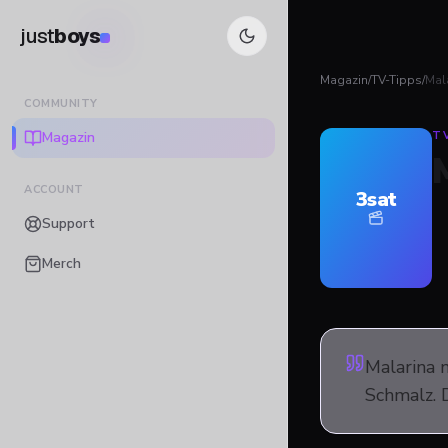
just
boys
Magazin
/
TV-Tipps
/
Mal
COMMUNITY
Magazin
T
ACCOUNT
3sat
Support
Merch
Malarina 
Schmalz. 