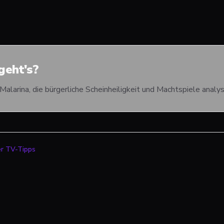
eht's?
Malarina, die bürgerliche Scheinheiligkeit und Machtspiele analys
er TV-Tipps