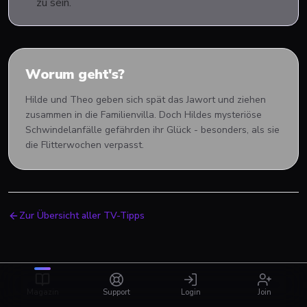
zu sein.
Worum geht's?
Hilde und Theo geben sich spät das Jawort und ziehen
zusammen in die Familienvilla. Doch Hildes mysteriöse
Schwindelanfälle gefährden ihr Glück - besonders, als sie
die Flitterwochen verpasst.
Zur Übersicht aller TV-Tipps
Magazin
Support
Login
Join