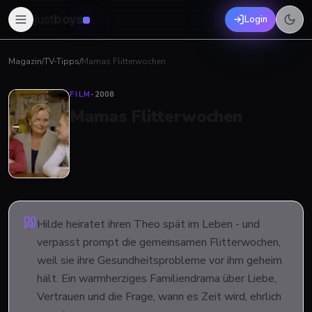
just
boys
Login
Magazin
/
TV-Tipps
/
Mamas Flitterwochen
FILM
·
2008
Mamas Flitterwochen
Hilde heiratet ihren Theo spät im Leben - und
verpasst prompt die gemeinsamen Flitterwochen,
weil sie ihre Gesundheitsprobleme vor ihm geheim
hält. Ein warmherziges Familiendrama über Liebe,
Vertrauen und die Frage, wann es Zeit wird, ehrlich