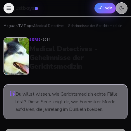
just
boys
Login
Magazin
/
TV-Tipps
/
Medical Detectives - Geheimnisse der Gerichtsmedizin
SERIE
·
2014
Medical Detectives -
Geheimnisse der
Gerichtsmedizin
Du willst wissen, wie Gerichtsmedizin echte Fälle
löst? Diese Serie zeigt dir, wie Forensiker Morde
aufklären, die jahrelang im Dunkeln bleiben.