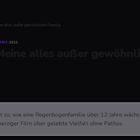
ne alles außer gewöhnliche Familie
OKU
·
2021
Meine alles außer gewöhnli
t zu, wie eine Regenbogenfamilie über 12 Jahre wächst
erziger Film über gelebte Vielfalt ohne Pathos.