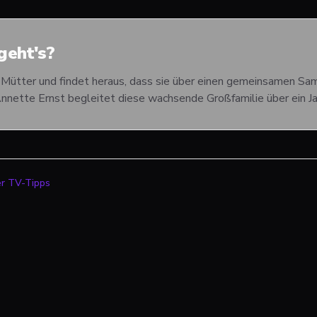
eht's?
 Mütter und findet heraus, dass sie über einen gemeinsamen Sa
nnette Ernst begleitet diese wachsende Großfamilie über ein Ja
er TV-Tipps