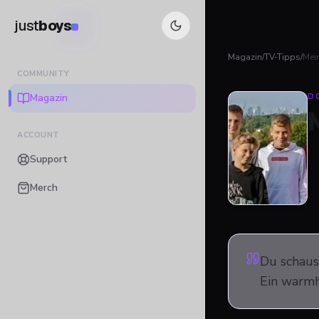
just
boys
Magazin
/
TV-Tipps
/
Mei
COMMUNITY
Magazin
D
ACCOUNT
Support
Merch
Du schaus
Ein warmh