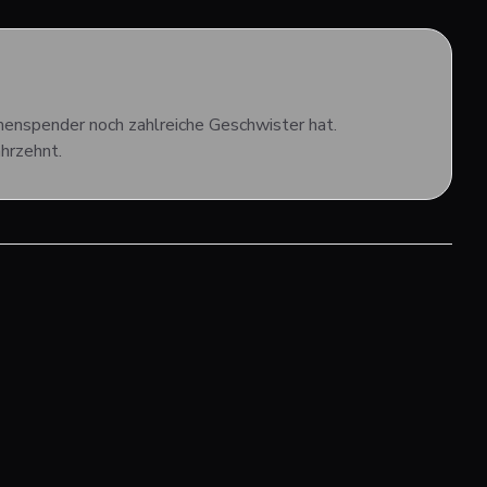
menspender noch zahlreiche Geschwister hat.
hrzehnt.