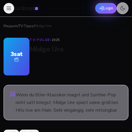
just
boys
Login
Magazin
/
TV-Tipps
/
Midge Ure
TV-FOLGE
·
2025
Midge Ure
3sat
Wenn du 80er-Klassiker magst und Synthie-Pop
nicht satt kriegst: Midge Ure spielt seine größten
Hits live am Main. Sehr eingängig, sehr mitsingbar.