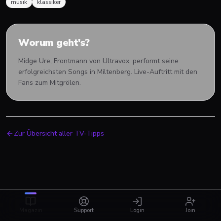
musik
klassiker
Worum geht's?
Midge Ure, Frontmann von Ultravox, performt seine
erfolgreichsten Songs in Miltenberg. Live-Auftritt mit den
Fans zum Mitgrölen.
Zur Übersicht aller TV-Tipps
Magazin
Support
Login
Join