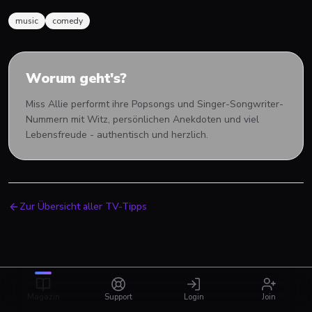
music
comedy
Worum geht's?
Miss Allie performt ihre Popsongs und Singer-Songwriter-
Nummern mit Witz, persönlichen Anekdoten und viel
Lebensfreude - authentisch und herzlich.
Zur Übersicht aller TV-Tipps
Magazin
Support
Login
Join