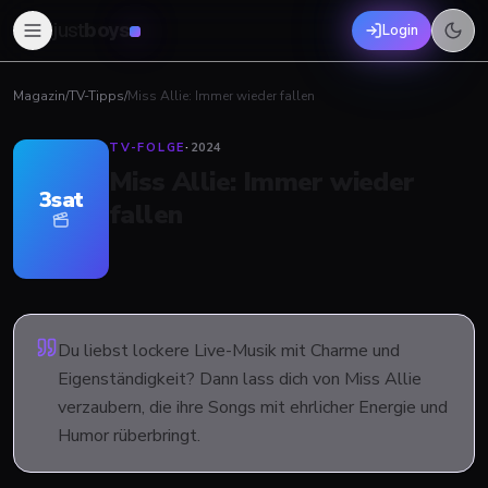
just
boys
Login
Magazin
/
TV-Tipps
/
Miss Allie: Immer wieder fallen
TV-FOLGE
·
2024
Miss Allie: Immer wieder
3sat
fallen
Du liebst lockere Live-Musik mit Charme und
Eigenständigkeit? Dann lass dich von Miss Allie
verzaubern, die ihre Songs mit ehrlicher Energie und
Humor rüberbringt.