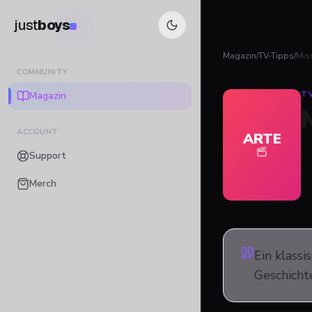
just
boys
Magazin
/
TV-Tipps
/
Mis
COMMUNITY
Magazin
T
ACCOUNT
ARTE
Support
Merch
Ein klassi
Geschichte