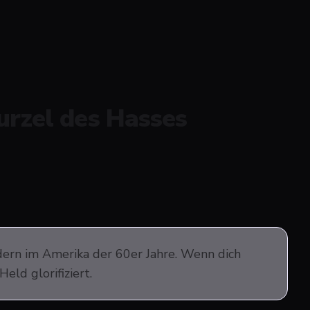
urzel des Hasses
rdern im Amerika der 60er Jahre. Wenn dich
eld glorifiziert.