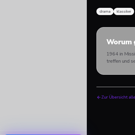
drama
klassiker
Worum g
1964 in Missi
treffen und 
Zur Übersicht all