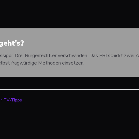
eht's?
ssippi: Drei Bürgerrechtler verschwinden. Das FBI schickt zwei
selbst fragwürdige Methoden einsetzen.
er TV-Tipps