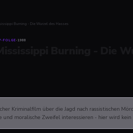
sissippi Burning - Die Wurzel des Hasses
V-FOLGE
·
1988
Mississippi Burning - Die W
scher Kriminalfilm über die Jagd nach rassistischen Mö
 und moralische Zweifel interessieren - hier wird kein H