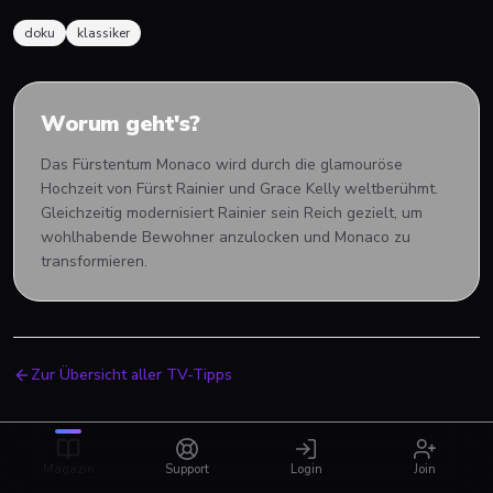
doku
klassiker
Worum geht's?
Das Fürstentum Monaco wird durch die glamouröse
Hochzeit von Fürst Rainier und Grace Kelly weltberühmt.
Gleichzeitig modernisiert Rainier sein Reich gezielt, um
wohlhabende Bewohner anzulocken und Monaco zu
transformieren.
Zur Übersicht aller TV-Tipps
Magazin
Support
Login
Join