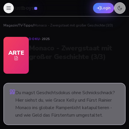
just
boys
Login
Magazin
/
TV-Tipps
/
Monaco - Zwergstaat mit großer Geschichte (3/3)
DOKU
·
2025
Monaco - Zwergstaat mit
ARTE
großer Geschichte (3/3)
Du magst Geschichtsdokus ohne Schnickschnack?
Hier siehst du, wie Grace Kelly und Fürst Rainier
Monaco ins globale Rampenlicht katapultieren -
und wie Geld das Fürstentum umgestaltet.