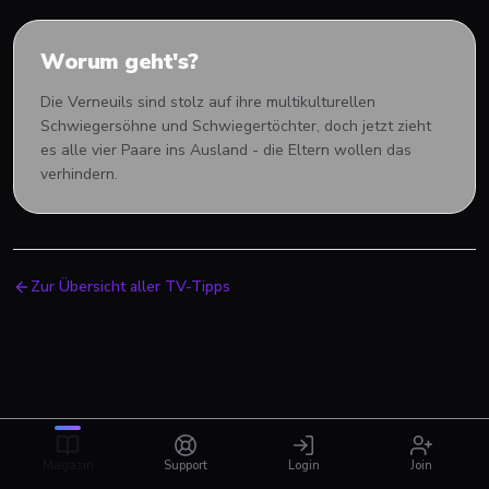
Worum geht's?
Die Verneuils sind stolz auf ihre multikulturellen
Schwiegersöhne und Schwiegertöchter, doch jetzt zieht
es alle vier Paare ins Ausland - die Eltern wollen das
verhindern.
Zur Übersicht aller TV-Tipps
Magazin
Support
Login
Join