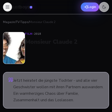
just
boys
Login
Magazin
/
TV-Tipps
/
Monsieur Claude 2
FILM
·
2018
Monsieur Claude 2
Jetzt heiratet die jüngste Tochter - und alle vier
Geschwister wollen mit ihren Partnern auswandern.
Ein warmherziges Chaos über Familie,
Zusammenhalt und das Loslassen.