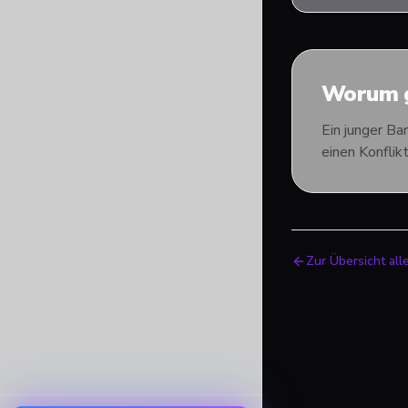
Worum g
Ein junger Ba
einen Konfli
Zur Übersicht all