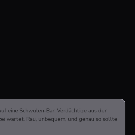
auf eine Schwulen-Bar, Verdächtige aus der
izei wartet. Rau, unbequem, und genau so sollte