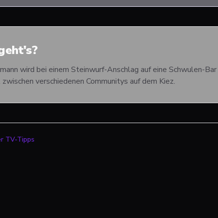
eht's?
rmann wird bei einem Steinwurf-Anschlag auf eine Schwulen-Bar 
kt zwischen verschiedenen Communitys auf dem Kiez.
er TV-Tipps