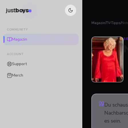
just
boys
Magazin
/
TV-Tipps
/
Not
COMMUNITY
Magazin
SE
ACCOUNT
Support
Merch
Du schaus
Nachbarsch
es sein.