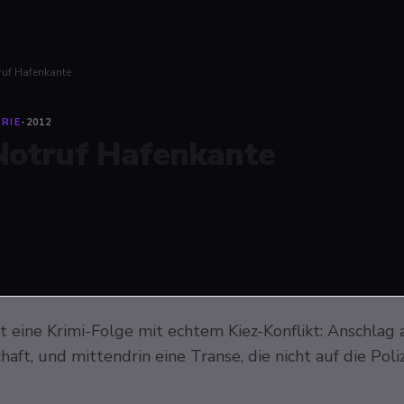
ruf Hafenkante
RIE
·
2012
Notruf Hafenkante
t eine Krimi-Folge mit echtem Kiez-Konflikt: Anschlag 
aft, und mittendrin eine Transe, die nicht auf die Pol