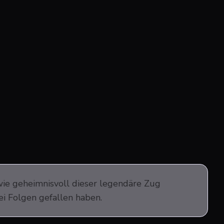
wie geheimnisvoll dieser legendäre Zug
ei Folgen gefallen haben.