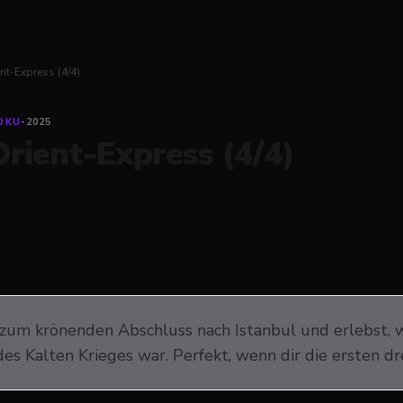
nt-Express (4/4)
OKU
·
2025
Orient-Express (4/4)
 zum krönenden Abschluss nach Istanbul und erlebst, 
es Kalten Krieges war. Perfekt, wenn dir die ersten dr