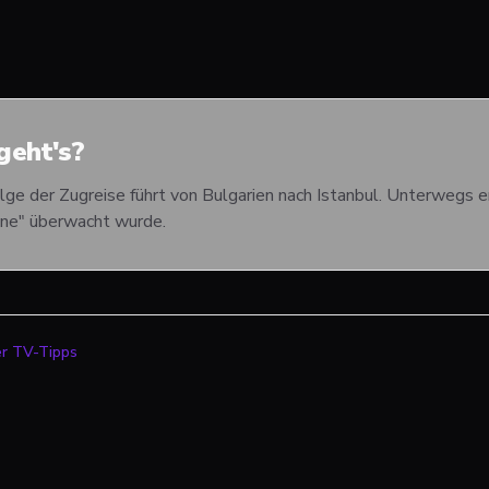
eht's?
lge der Zugreise führt von Bulgarien nach Istanbul. Unterwegs er
one" überwacht wurde.
er TV-Tipps