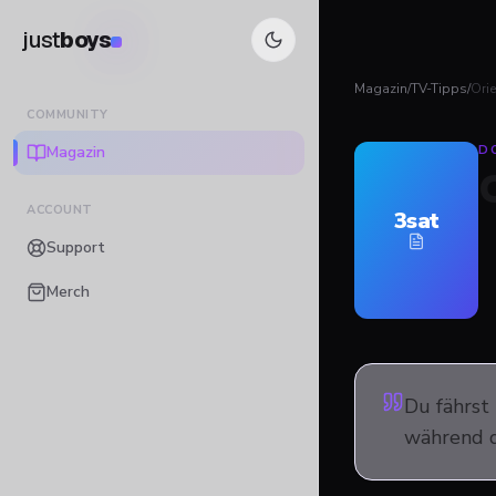
just
boys
Magazin
/
TV-Tipps
/
Orie
COMMUNITY
Magazin
D
ACCOUNT
3sat
Support
Merch
Du fährst
während d