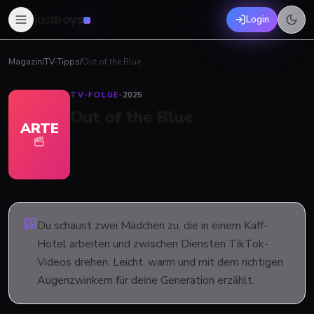
just
boys
Login
Magazin
/
TV-Tipps
/
Out of the Blue
TV-FOLGE
·
2025
Out of the Blue
ARTE
Du schaust zwei Mädchen zu, die in einem Kaff-
Hotel arbeiten und zwischen Diensten TikTok-
Videos drehen. Leicht, warm und mit dem richtigen
Augenzwinkern für deine Generation erzählt.