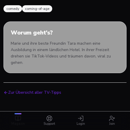
comedy
coming-of-age
Worum geht's?
Marie und ihre beste Freundin Tara machen eine
Ausbildung in einem ländlichen Hotel. In ihrer Freizeit
drehen sie TikTok-Videos und träumen davon, viral zu
gehen.
Zur Übersicht aller TV-Tipps
Magazin
Support
Login
Join