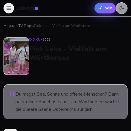
just
boys
Login
Magazin
/
TV-Tipps
/
Pink Lake - Vielfalt am Wörthersee
DOKU
·
2025
Pink Lake - Vielfalt am
Wörthersee
Du magst See, Sonne und offene Menschen? Dann
pack deine Badehose aus - am Wörthersee wartet
die queere Szene Österreichs auf dich.