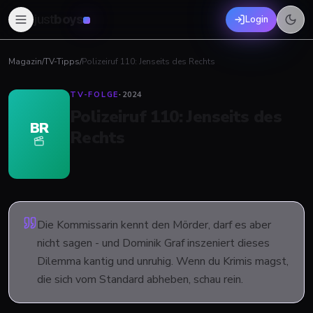
just
boys
Login
Magazin
/
TV-Tipps
/
Polizeiruf 110: Jenseits des Rechts
TV-FOLGE
·
2024
Polizeiruf 110: Jenseits des
BR
Rechts
Die Kommissarin kennt den Mörder, darf es aber
nicht sagen - und Dominik Graf inszeniert dieses
Dilemma kantig und unruhig. Wenn du Krimis magst,
die sich vom Standard abheben, schau rein.