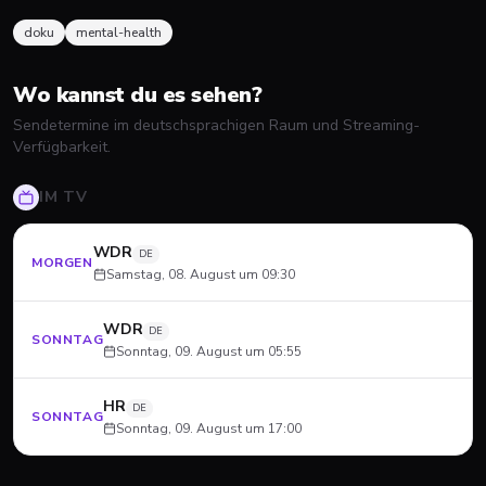
doku
mental-health
Wo kannst du es sehen?
Sendetermine im deutschsprachigen Raum und Streaming-
Verfügbarkeit.
IM TV
WDR
DE
MORGEN
Samstag, 08. August um 09:30
WDR
DE
SONNTAG
Sonntag, 09. August um 05:55
HR
DE
SONNTAG
Sonntag, 09. August um 17:00