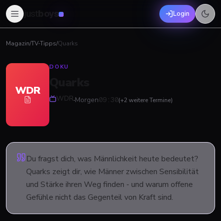
just
boys
Login
Magazin
/
TV-Tipps
/
Quarks
DOKU
Quarks
WDR
WDR
·
Morgen
09:30
(+
2
weitere
Termin
e
)
Du fragst dich, was Männlichkeit heute bedeutet?
Quarks zeigt dir, wie Männer zwischen Sensibilität
und Stärke ihren Weg finden - und warum offene
Gefühle nicht das Gegenteil von Kraft sind.