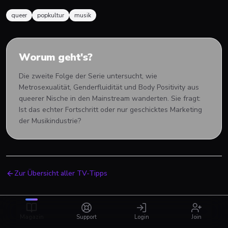
queer
popkultur
musik
Worum geht's?
Die zweite Folge der Serie untersucht, wie
Metrosexualität, Genderfluidität und Body Positivity aus
queerer Nische in den Mainstream wanderten. Sie fragt:
Ist das echter Fortschritt oder nur geschicktes Marketing
der Musikindustrie?
Zur Übersicht aller TV-Tipps
Magazin
Support
Login
Join