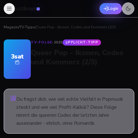
just
boys
Login
Magazin
/
TV-Tipps
/
Queer Pop - Ikonen, Codes und Kommerz (2/3)
TV-FOLGE
·
2025
PFLICHT-TIPP
Queer Pop - Ikonen, Codes
3sat
und Kommerz (2/3)
Du fragst dich, wie viel echte Vielfalt in Popmusik
steckt und wie viel Profit-Kalkül? Diese Folge
nimmt die queeren Codes der letzten Jahre
auseinander - ehrlich, ohne Romantik.