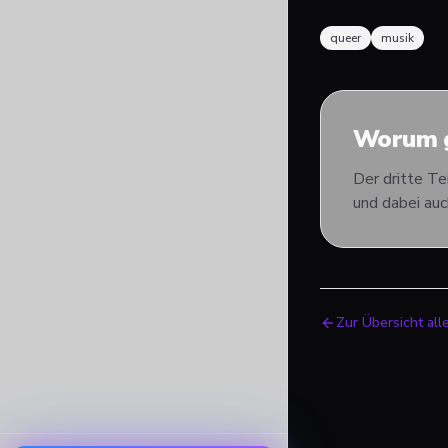
queer
musik
Worum g
Der dritte Te
und dabei au
Zur Übersicht all