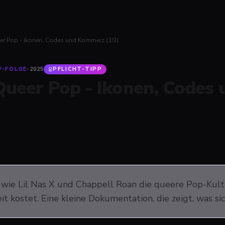
er Pop - Ikonen, Codes und Kommerz (3/3)
V-FOLGE
·
2025
PFLICHT-TIPP
Queer Pop - Ikonen, Codes
, wie Lil Nas X und Chappell Roan die queere Pop-Kul
it kostet. Eine kleine Dokumentation, die zeigt, was sic