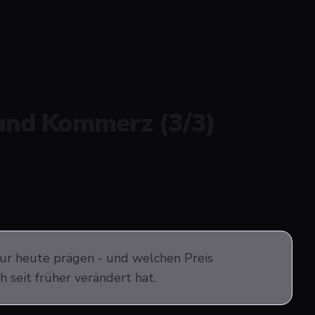
 und Kommerz (3/3)
tur heute prägen - und welchen Preis
h seit früher verändert hat.