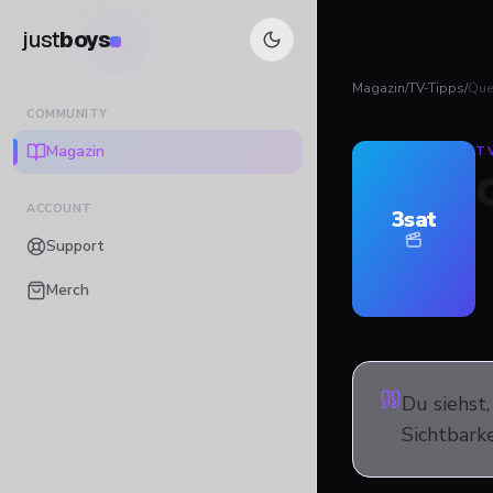
just
boys
Magazin
/
TV-Tipps
/
Que
COMMUNITY
Magazin
T
ACCOUNT
3sat
Support
Merch
Du siehst
Sichtbarke