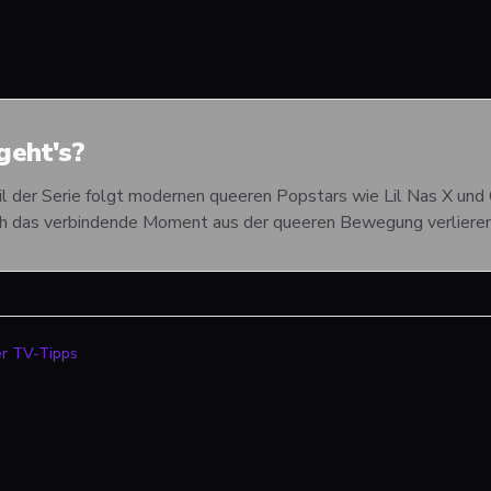
eht's?
il der Serie folgt modernen queeren Popstars wie Lil Nas X und 
ch das verbindende Moment aus der queeren Bewegung verlieren
er TV-Tipps