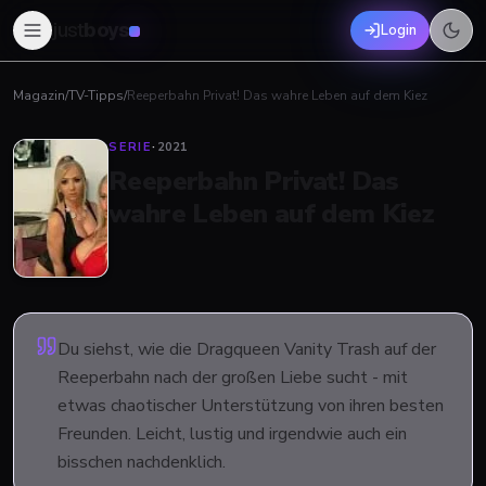
just
boys
Login
Magazin
/
TV-Tipps
/
Reeperbahn Privat! Das wahre Leben auf dem Kiez
SERIE
·
2021
Reeperbahn Privat! Das
wahre Leben auf dem Kiez
Du siehst, wie die Dragqueen Vanity Trash auf der
Reeperbahn nach der großen Liebe sucht - mit
etwas chaotischer Unterstützung von ihren besten
Freunden. Leicht, lustig und irgendwie auch ein
bisschen nachdenklich.