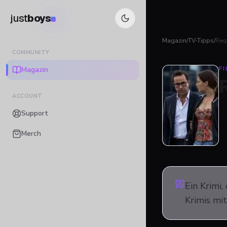
just
boys
Magazin
/
TV-Tipps
/
Req
COMMUNITY
Magazin
FI
ACCOUNT
Support
Merch
Ein Krimi
Krimis mi