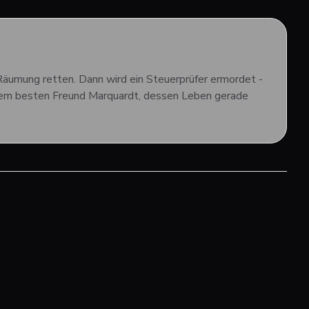
Räumung retten. Dann wird ein Steuerprüfer ermordet -
igem besten Freund Marquardt, dessen Leben gerade