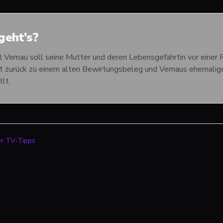
eht's?
Vernau soll seine Mutter und deren Lebensgefährtin vor einer 
hrt zurück zu einem alten Bewirtungsbeleg und Vernaus ehemal
llt.
er TV-Tipps