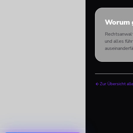
Worum g
Rechtsanwalt 
und alles fü
auseinanderfä
Zur Übersicht all