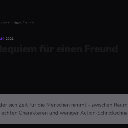
uiem für einen Freund
LM
·
2021
Requiem für einen Freund
, der sich Zeit für die Menschen nimmt - zwischen Rä
t echten Charakteren und weniger Action-Schnickschnack