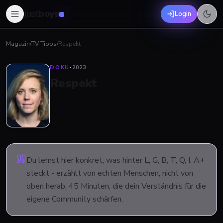
just
boys
Login
Magazin
/
TV-Tipps
/
Respekt
DOKU
·
2023
Respekt
Du lernst hier konkret, was hinter L, G, B, T, Q, I, A+
steckt - erzählt von echten Menschen, nicht von
oben herab. 45 Minuten, die dein Verständnis für die
eigene Community schärfen.