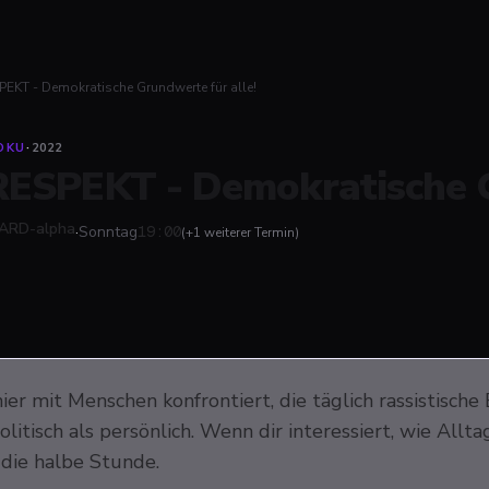
PEKT - Demokratische Grundwerte für alle!
OKU
·
2022
RESPEKT - Demokratische G
ARD-alpha
·
Sonntag
19:00
(+
1
weitere
r
Termin
)
ier mit Menschen konfrontiert, die täglich rassistisch
litisch als persönlich. Wenn dir interessiert, wie Allt
 die halbe Stunde.