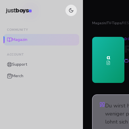
just
boys
Magazin
/
TV-Tipps
/
RES
COMMUNITY
Magazin
D
ACCOUNT
α
Support
Merch
Du wirst h
weniger po
lohnt sich