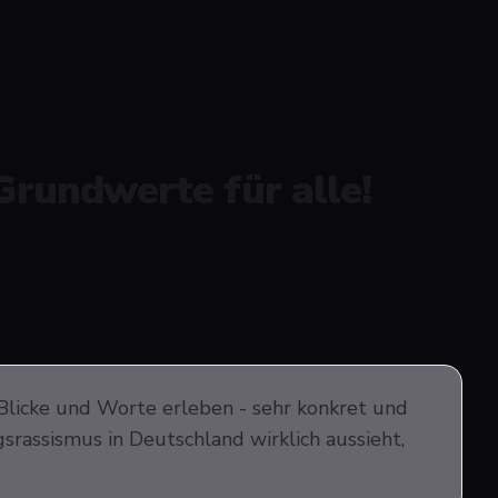
rundwerte für alle!
e Blicke und Worte erleben - sehr konkret und
agsrassismus in Deutschland wirklich aussieht,