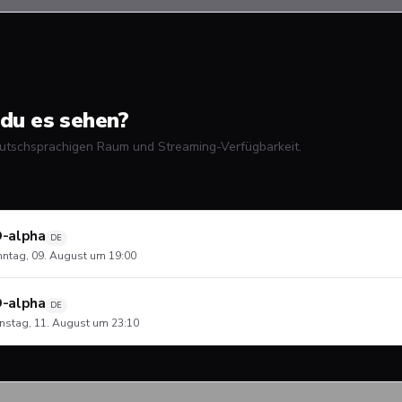
du es sehen?
utschsprachigen Raum und Streaming-Verfügbarkeit.
-alpha
DE
ntag, 09. August um 19:00
-alpha
DE
nstag, 11. August um 23:10