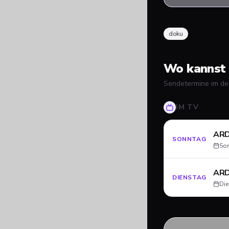
doku
Wo kannst 
Sendetermine im de
IM TV
ARD
SONNTAG
Son
ARD
DIENSTAG
Die