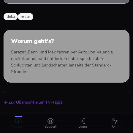
doku
reisen
Worum geht's?
Sarazar, Benni und Max fahren per Auto von Valencia
nach Granada und entdecken dabei spektakuläre
Schluchten und Landschaften jenseits der Standard-
Strände.
Zur Übersicht aller TV-Tipps
Magazin
Support
Login
Join