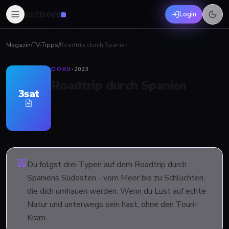
just
boys
Login
Magazin
/
TV-Tipps
/
Roadtrip durch Spanien
DOKU
·
2023
Roadtrip durch Spanien
3sat
Du folgst drei Typen auf dem Roadtrip durch
Spaniens Südosten - vom Meer bis zu Schluchten,
die dich umhauen werden. Wenn du Lust auf echte
Natur und unterwegs sein hast, ohne den Touri-
Kram.