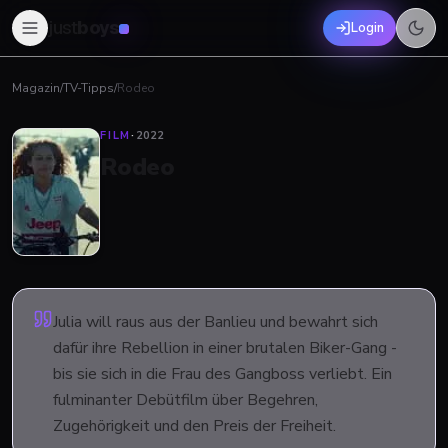
just
boys
Login
Magazin
/
TV-Tipps
/
Rodeo
FILM
·
2022
Rodeo
Julia will raus aus der Banlieu und bewahrt sich
dafür ihre Rebellion in einer brutalen Biker-Gang -
bis sie sich in die Frau des Gangboss verliebt. Ein
fulminanter Debütfilm über Begehren,
Zugehörigkeit und den Preis der Freiheit.