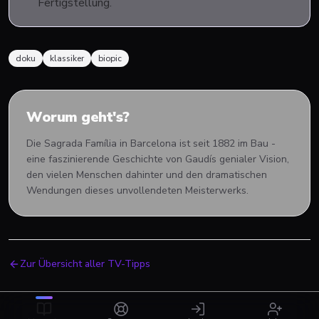
Fertigstellung.
doku
klassiker
biopic
Worum geht's?
Die Sagrada Família in Barcelona ist seit 1882 im Bau -
eine faszinierende Geschichte von Gaudís genialer Vision,
den vielen Menschen dahinter und den dramatischen
Wendungen dieses unvollendeten Meisterwerks.
Zur Übersicht aller TV-Tipps