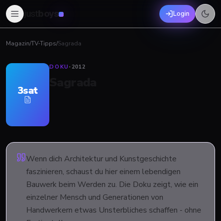
just
boys
Login
Magazin
/
TV-Tipps
/
Sagrada
DOKU
·
2012
Sagrada
3sat
Wenn dich Architektur und Kunstgeschichte
faszinieren, schaust du hier einem lebendigen
Bauwerk beim Werden zu. Die Doku zeigt, wie ein
einzelner Mensch und Generationen von
Handwerkern etwas Unsterbliches schaffen - ohne