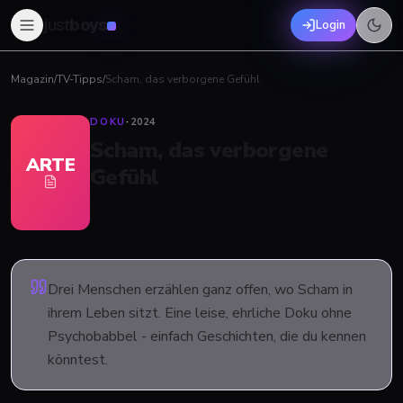
just
boys
Login
Magazin
/
TV-Tipps
/
Scham, das verborgene Gefühl
DOKU
·
2024
Scham, das verborgene
ARTE
Gefühl
Drei Menschen erzählen ganz offen, wo Scham in
ihrem Leben sitzt. Eine leise, ehrliche Doku ohne
Psychobabbel - einfach Geschichten, die du kennen
könntest.