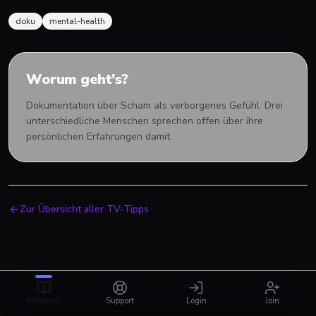
doku
mental-health
Worum geht's?
Dokumentation über Scham als verborgenes Gefühl. Drei
unterschiedliche Menschen sprechen offen über ihre
persönlichen Erfahrungen damit.
Zur Übersicht aller TV-Tipps
Magazin
Support
Login
Join