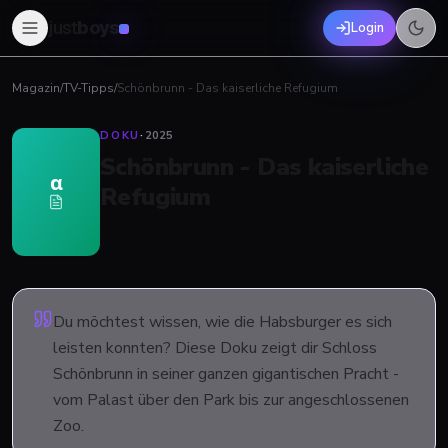
just
boys
Login
Magazin
/
TV-Tipps
/
Schönbrunn - Das kaiserliche Refugium
DOKU
·
2025
Schönbrunn - Das kaiserliche
α
Refugium
Du möchtest wissen, wie die Habsburger es sich
leisten konnten? Diese Doku zeigt dir Schloss
Schönbrunn in seiner ganzen gigantischen Pracht -
vom Palast über den Park bis zur angeschlossenen
Zoo.