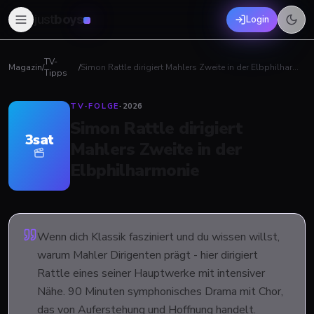
just
boys
Login
TV-
Magazin
/
/
Simon Rattle dirigiert Mahlers Zweite in der Elbphilharmonie
Tipps
TV-FOLGE
·
2026
Simon Rattle dirigiert
3sat
Mahlers Zweite in der
Elbphilharmonie
Wenn dich Klassik fasziniert und du wissen willst,
warum Mahler Dirigenten prägt - hier dirigiert
Rattle eines seiner Hauptwerke mit intensiver
Nähe. 90 Minuten symphonisches Drama mit Chor,
das von Auferstehung und Hoffnung handelt.