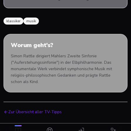
klassiker
musik
Worum geht's?
Simon Rattle dirigiert Mahlers Zweite Sinfonie
("Auferstehungssinfonie") in der Elbphilharmonie. Das
monumentale Werk verbindet symphonische Musik mit
religiös-philosophischen Gedanken und prägte Rattle
schon als Kind.
Zur Übersicht aller TV-Tipps