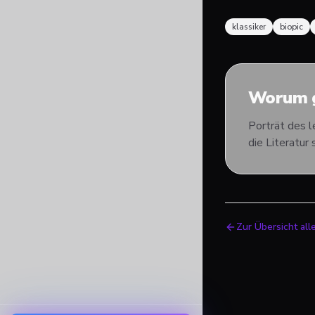
klassiker
biopic
Worum g
Porträt des l
die Literatur
Zur Übersicht all