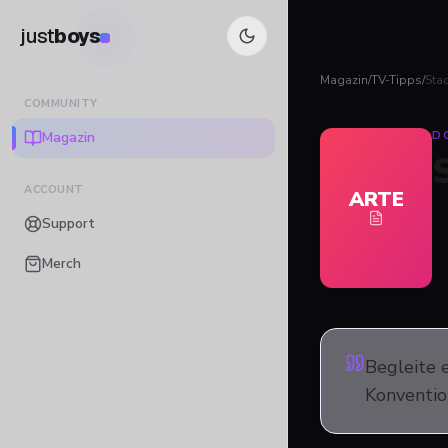
just
boys
Magazin
/
TV-Tipps
/
Sta
COMMUNITY
Magazin
D
ACCOUNT
ARTE
Support
Merch
Begleite e
Konvention