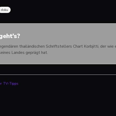
doku
eht's?
egendären thailändischen Schriftstellers Chart Korbjitti, der w
 seines Landes geprägt hat.
er TV-Tipps