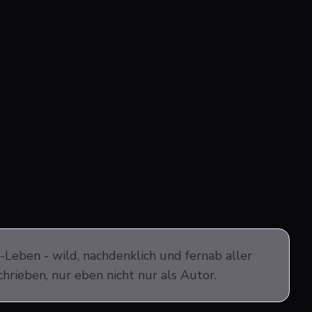
-Leben - wild, nachdenklich und fernab aller
hrieben, nur eben nicht nur als Autor.