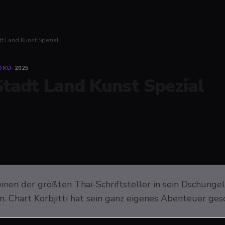
dt Land Kunst Spezial
OKU
·
2025
Stadt Land Kunst Spezial
inen der größten Thai-Schriftsteller in sein Dschungel
. Chart Korbjitti hat sein ganz eigenes Abenteuer gesc