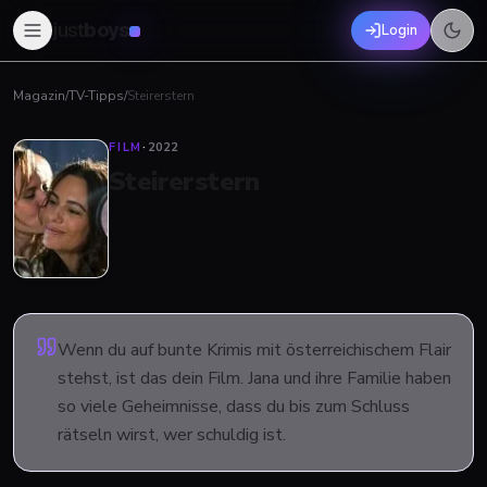
just
boys
Login
Magazin
/
TV-Tipps
/
Steirerstern
FILM
·
2022
Steirerstern
Wenn du auf bunte Krimis mit österreichischem Flair
stehst, ist das dein Film. Jana und ihre Familie haben
so viele Geheimnisse, dass du bis zum Schluss
rätseln wirst, wer schuldig ist.