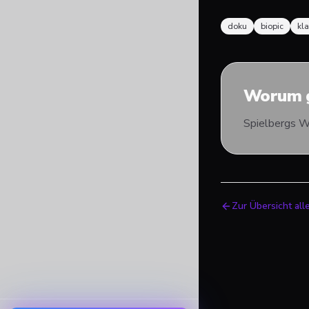
doku
biopic
kla
Worum g
Spielbergs We
Zur Übersicht all