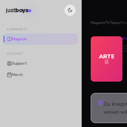
just
boys
Magazin
/
TV-Tipps
/
Ste
COMMUNITY
Magazin
D
ACCOUNT
ARTE
Support
Merch
Du kriegs
wissen wil