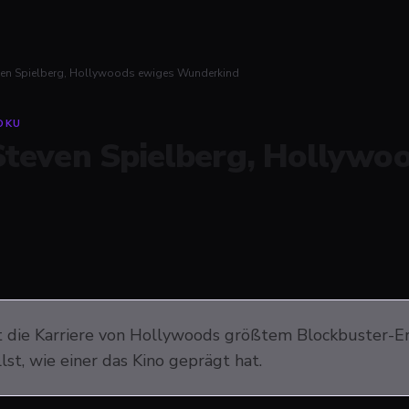
ven Spielberg, Hollywoods ewiges Wunderkind
OKU
Steven Spielberg, Hollywo
t die Karriere von Hollywoods größtem Blockbuster-Er
lst, wie einer das Kino geprägt hat.