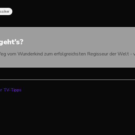
ssiker
eht's?
g vom Wunderkind zum erfolgreichsten Regisseur der Welt - von
er TV-Tipps