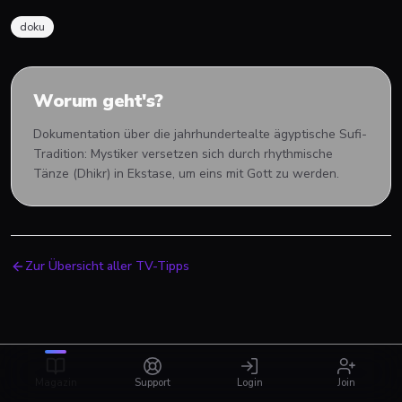
doku
Worum geht's?
Dokumentation über die jahrhundertealte ägyptische Sufi-
Tradition: Mystiker versetzen sich durch rhythmische
Tänze (Dhikr) in Ekstase, um eins mit Gott zu werden.
Zur Übersicht aller TV-Tipps
Magazin
Support
Login
Join