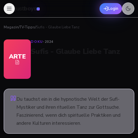
just
boys
Login
Magazin
/
TV-Tipps
/
Sufis - Glaube Liebe Tanz
DOKU
·
2024
Sufis - Glaube Liebe Tanz
ARTE
Du tauchst ein in die hypnotische Welt der Sufi-
Mystiker und ihren rituellen Tanz zur Gottsuche.
Faszinierend, wenn dich spirituelle Praktiken und
andere Kulturen interessieren.