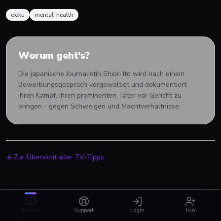
doku
mental-health
Worum geht's?
Die japanische Journalistin Shiori Ito wird nach einem
Bewerbungsgespräch vergewaltigt und dokumentiert
ihren Kampf, ihren prominenten Täter vor Gericht zu
bringen - gegen Schweigen und Machtverhältnisse.
Zur Übersicht aller TV-Tipps
Magazin
Support
Login
Join