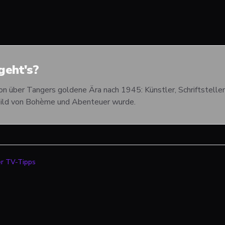
eht's?
 über Tangers goldene Ära nach 1945: Künstler, Schriftsteller 
bild von Bohème und Abenteuer wurde.
er TV-Tipps