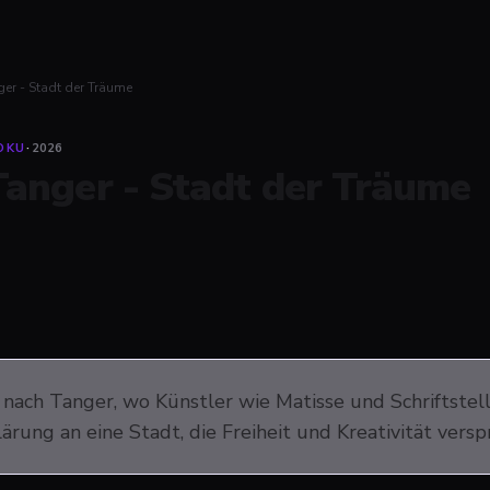
ger - Stadt der Träume
OKU
·
2026
Tanger - Stadt der Träume
t nach Tanger, wo Künstler wie Matisse und Schriftstel
ärung an eine Stadt, die Freiheit und Kreativität versp