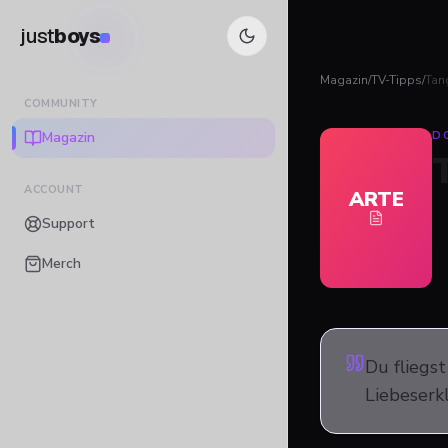
just
boys
Magazin
/
TV-Tipps
/
Tan
COMMUNITY
Magazin
D
ACCOUNT
ARTE
Support
Merch
Du fliegs
Liebeserkl