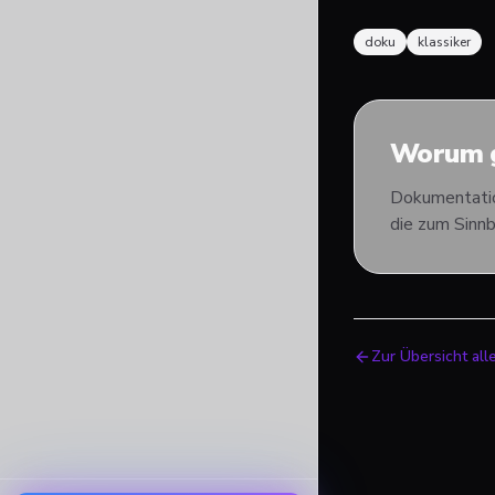
doku
klassiker
Worum g
Dokumentation
die zum Sinn
Zur Übersicht all