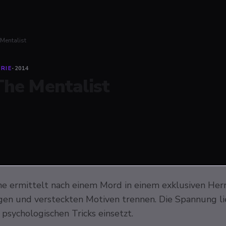
 Mentalist
RIE
·
2014
The Mentalist
ane ermittelt nach einem Mord in einem exklusiven He
gen und versteckten Motiven trennen. Die Spannung lie
 psychologischen Tricks einsetzt.