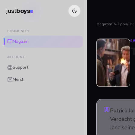
just
boys
Magazin
/
TV-Tipps
/
The
COMMUNITY
Magazin
SE
ACCOUNT
Support
Merch
Patrick J
Verdächti
Jane seine