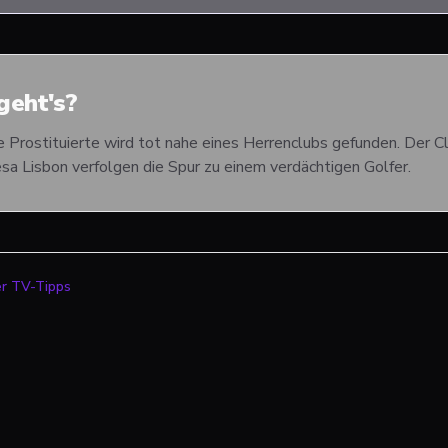
eht's?
e Prostituierte wird tot nahe eines Herrenclubs gefunden. Der 
sa Lisbon verfolgen die Spur zu einem verdächtigen Golfer.
er TV-Tipps